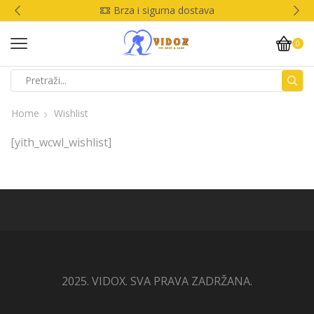
Brza i sigurna dostava
0
Home
Wishlist
[yith_wcwl_wishlist]
2025. VIDOX. SVA PRAVA ZADRŽANA.