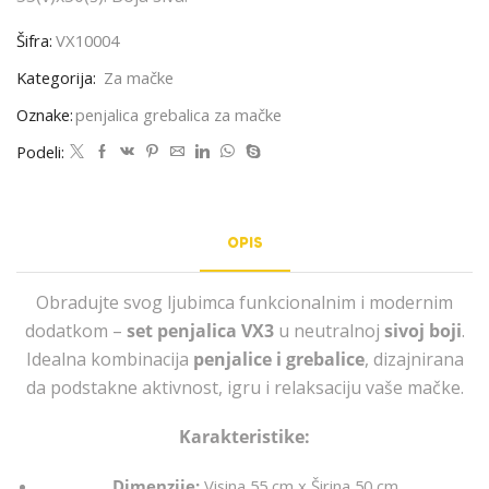
Šifra:
VX10004
Kategorija:
Za mačke
Oznake:
penjalica grebalica za mačke
Podeli:
OPIS
Obradujte svog ljubimca funkcionalnim i modernim
dodatkom –
set penjalica VX3
u neutralnoj
sivoj boji
.
Idealna kombinacija
penjalice i grebalice
, dizajnirana
da podstakne aktivnost, igru i relaksaciju vaše mačke.
Karakteristike:
Dimenzije:
Visina 55 cm x Širina 50 cm