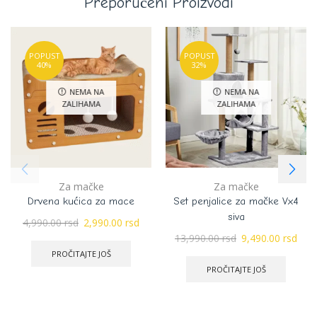
Preporučeni Proizvodi
POPUST
POPUST
40%
32%
NEMA NA
NEMA NA
ZALIHAMA
ZALIHAMA
Za mačke
Za mačke
Drvena kućica za mace
Set penjalice za mačke Vx4
siva
4,990.00
rsd
2,990.00
rsd
13,990.00
rsd
9,490.00
rsd
PROČITAJTE JOŠ
PROČITAJTE JOŠ