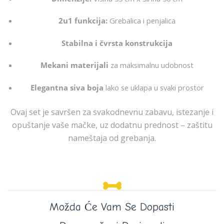
2u1 funkcija:
Grebalica i penjalica
Stabilna i čvrsta konstrukcija
Mekani materijali
za maksimalnu udobnost
Elegantna siva boja
lako se uklapa u svaki prostor
Ovaj set je savršen za svakodnevnu zabavu, istezanje i
opuštanje vaše mačke, uz dodatnu prednost – zaštitu
nameštaja od grebanja.
Možda Će Vam Se Dopasti