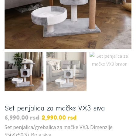
Set penjalica za mačke VX3 siva
6,990.00
rsd
2,990.00
rsd
Set penjalica/grebalica za mačke VX3. Dimenzije
55(v)x50(š). Boja siva.