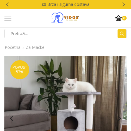
Brza i sigurna dostava
0
Početna
Za Mačke
POPUST
57%