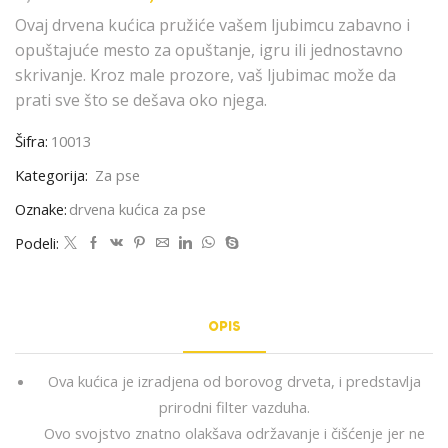
Ovaj drvena kućica pružiće vašem ljubimcu zabavno i
opuštajuće mesto za opuštanje, igru ili jednostavno
skrivanje. Kroz male prozore, vaš ljubimac može da
prati sve što se dešava oko njega.
Šifra:
10013
Kategorija:
Za pse
Oznake:
drvena kućica za pse
Podeli:
OPIS
Ova kućica je izradjena od borovog drveta, i predstavlja
prirodni filter vazduha.
Ovo svojstvo znatno olakšava održavanje i čišćenje jer ne