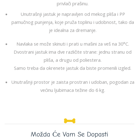
privlači prašinu.
Unutrašnji jastuk je napravljen od mekog pliša i PP
pamučnog punjenja, koje pruža toplinu i udobnost, tako da
je idealna za dremanje.
Navlaka se može skinuti i prati u mašini za veš na 30°C.
Dvostrani jastuk ima dve različite strane: jednu stranu od
pliša, a drugu od poliestera.
Samo treba da okrenete jastuk da biste promenili izgled.
Unutrašnji prostor je zaista prostran i udoban, pogodan za
većinu ljubimaca težine do 6 kg.
Možda Će Vam Se Dopasti