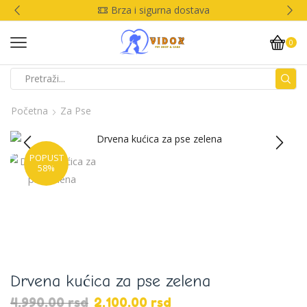
Brza i sigurna dostava
0
Početna
Za Pse
POPUST
58%
Drvena kućica za pse zelena
4,990.00
rsd
2,100.00
rsd