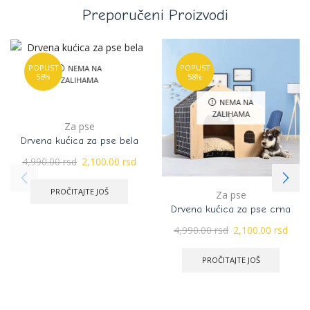
Preporučeni Proizvodi
POPUST
POPUST
NEMA NA
58%
58%
ZALIHAMA
NEMA NA
ZALIHAMA
Za pse
Drvena kućica za pse bela
4,990.00
rsd
2,100.00
rsd
PROČITAJTE JOŠ
Za pse
Drvena kućica za pse crna
4,990.00
rsd
2,100.00
rsd
PROČITAJTE JOŠ